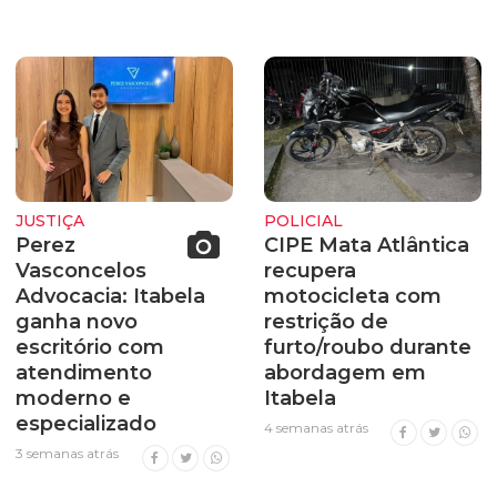
JUSTIÇA
POLICIAL
Perez
CIPE Mata Atlântica
Vasconcelos
recupera
Advocacia: Itabela
motocicleta com
ganha novo
restrição de
escritório com
furto/roubo durante
atendimento
abordagem em
moderno e
Itabela
especializado
4 semanas atrás
3 semanas atrás