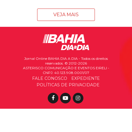
VEJA MAIS
Jornal Online BAHIA DIA A DIA - Todos os direitos
reservados. © 2012-2026
ASTERISCO COMUNICAÇÃO E EVENTOS EIRELI -
CNPJ: 40.123.908.0001/07
FALE CONOSCO
EXPEDIENTE
POLÍTICAS DE PRIVACIDADE