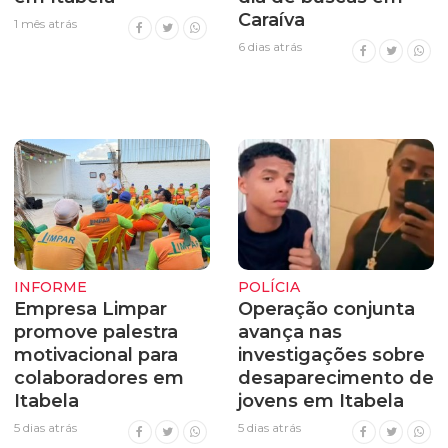
Caraíva
1 mês atrás
6 dias atrás
INFORME
POLÍCIA
Empresa Limpar
Operação conjunta
promove palestra
avança nas
motivacional para
investigações sobre
colaboradores em
desaparecimento de
Itabela
jovens em Itabela
5 dias atrás
5 dias atrás