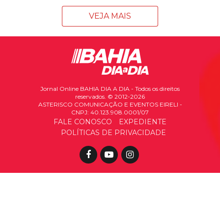
VEJA MAIS
Jornal Online BAHIA DIA A DIA - Todos os direitos
reservados. © 2012-2026
ASTERISCO COMUNICAÇÃO E EVENTOS EIRELI -
CNPJ: 40.123.908.0001/07
FALE CONOSCO
EXPEDIENTE
POLÍTICAS DE PRIVACIDADE