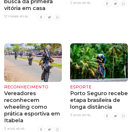
busca da primeira
2 anos atrás
vitória em casa
12 meses atrás
RECONHECIMENTO
ESPORTE
Vereadores
Porto Seguro recebe
reconhecem
etapa brasileira de
wheeling como
longa distância
prática esportiva em
3 anos atrás
Itabela
3 anos atrás