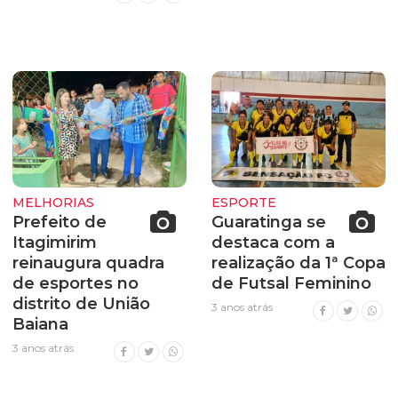
MELHORIAS
ESPORTE
Prefeito de
Guaratinga se
Itagimirim
destaca com a
reinaugura quadra
realização da 1ª Copa
de esportes no
de Futsal Feminino
distrito de União
3 anos atrás
Baiana
3 anos atrás