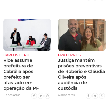
CARLOS LERO
FRATERNOS
Vice assume
Justiça mantém
prefeitura de
prisões preventivas
Cabrália após
de Robério e Cláudia
prefeito ser
Oliveira após
afastado em
audiência de
operação da PF
custódia
6 anos atrás
6 anos atrás