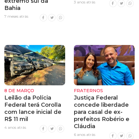
extremo sul da
3 anos atrás
Bahia
7 meses atrás
8 DE MARÇO
FRATERNOS
Leilão da Polícia
Justiça Federal
Federal terá Corolla
concede liberdade
com lance inicial de
para casal de ex-
R$ 11 mil
prefeitos Robério e
Cláudia
4 anos atrás
6 anos atrás