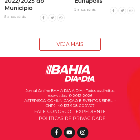
2022/2025 do
Eunápolis
Município
5 anos atrás
5 anos atrás
VEJA MAIS
Jornal Online BAHIA DIA A DIA - Todos os direitos
reservados. © 2012-2026
ASTERISCO COMUNICAÇÃO E EVENTOS EIRELI -
CNPJ: 40.123.908.0001/07
FALE CONOSCO
EXPEDIENTE
POLÍTICAS DE PRIVACIDADE