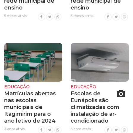
rede municipal de
rede municipal de
ensino
ensino
5 meses atrás
5 meses atrás
EDUCAÇÃO
EDUCAÇÃO
Matrículas abertas
Escolas de
nas escolas
Eunápolis são
municipais de
climatizadas com
Itagimirim para o
instalação de ar-
ano letivo de 2024
condicionado
3 anos atrás
5 anos atrás