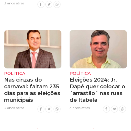
3 anos atrás
POLÍTICA
POLÍTICA
Nas cinzas do
Eleições 2024: Jr.
carnaval: faltam 235
Dapé quer colocar o
dias para as eleições
´arrastão´ nas ruas
municipais
de Itabela
3 anos atrás
3 anos atrás