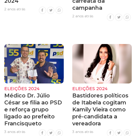
2024
carreata da
campanha
2 anos atrás
2 anos atrás
ELEIÇÕES 2024
ELEIÇÕES 2024
Médico Dr. Júlio
Bastidores políticos
César se filia ao PSD
de Itabela cogitam
e reforça grupo
Kamily Vieira como
ligado ao prefeito
pré-candidata a
Francisqueto
vereadora
3 anos atrás
3 anos atrás