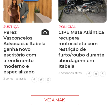
JUSTIÇA
POLICIAL
Perez
CIPE Mata Atlântica
Vasconcelos
recupera
Advocacia: Itabela
motocicleta com
ganha novo
restrição de
escritório com
furto/roubo durante
atendimento
abordagem em
moderno e
Itabela
especializado
4 semanas atrás
3 semanas atrás
VEJA MAIS