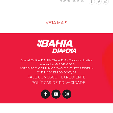
4 semanas atrás
VEJA MAIS
Jornal Online BAHIA DIA A DIA - Todos os direitos
reservados. © 2012-2026
ASTERISCO COMUNICAÇÃO E EVENTOS EIRELI -
CNPJ: 40.123.908.0001/07
FALE CONOSCO
EXPEDIENTE
POLÍTICAS DE PRIVACIDADE