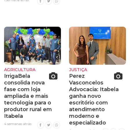
AGRICULTURA
JUSTIÇA
IrrigaBela
Perez
consolida nova
Vasconcelos
fase com loja
Advocacia: Itabela
ampliada e mais
ganha novo
tecnologia para o
escritório com
produtor rural em
atendimento
Itabela
moderno e
especializado
4 semanas atrás