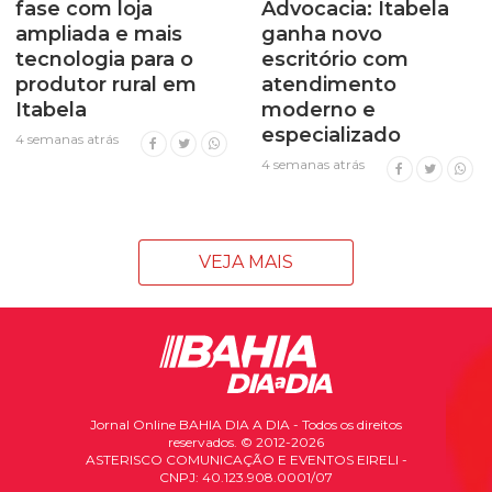
fase com loja
Advocacia: Itabela
ampliada e mais
ganha novo
tecnologia para o
escritório com
produtor rural em
atendimento
Itabela
moderno e
especializado
4 semanas atrás
4 semanas atrás
VEJA MAIS
Jornal Online BAHIA DIA A DIA - Todos os direitos
reservados. © 2012-2026
ASTERISCO COMUNICAÇÃO E EVENTOS EIRELI -
CNPJ: 40.123.908.0001/07