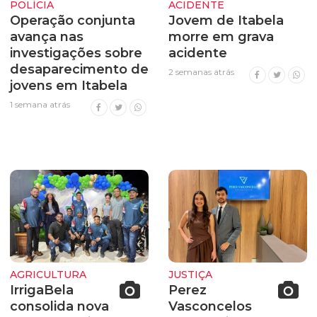
POLÍCIA
ACIDENTE
Operação conjunta
Jovem de Itabela
avança nas
morre em grava
investigações sobre
acidente
desaparecimento de
2 semanas atrás
jovens em Itabela
1 semana atrás
AGRICULTURA
JUSTIÇA
IrrigaBela
Perez
consolida nova
Vasconcelos