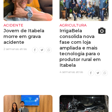
ACIDENTE
AGRICULTURA
Jovem de Itabela
IrrigaBela
morre em grava
consolida nova
acidente
fase com loja
ampliada e mais
2 semanas atrás
tecnologia para o
produtor rural em
Itabela
4 semanas atrás