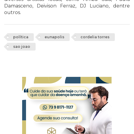
Damasceno, Deivison Ferraz, DJ Luciano, dentre
outros.
política
eunapolis
cordelia torres
sao joao