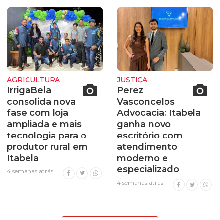
AGRICULTURA
JUSTIÇA
IrrigaBela
Perez
consolida nova
Vasconcelos
fase com loja
Advocacia: Itabela
ampliada e mais
ganha novo
tecnologia para o
escritório com
produtor rural em
atendimento
Itabela
moderno e
especializado
4 semanas atrás
4 semanas atrás