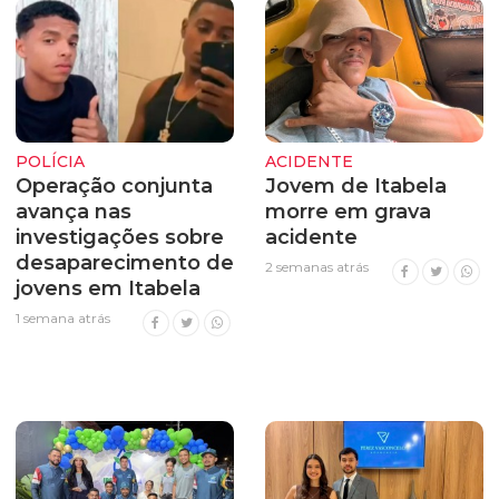
POLÍCIA
ACIDENTE
Operação conjunta
Jovem de Itabela
avança nas
morre em grava
investigações sobre
acidente
desaparecimento de
2 semanas atrás
jovens em Itabela
1 semana atrás