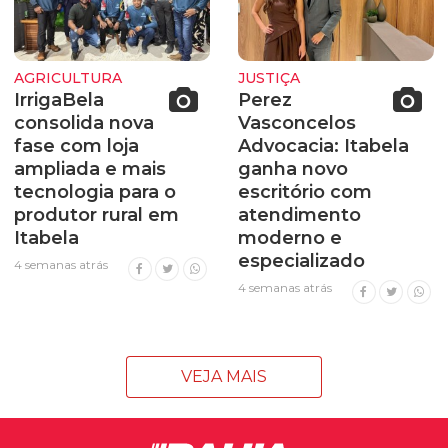
AGRICULTURA
JUSTIÇA
IrrigaBela
Perez
consolida nova
Vasconcelos
fase com loja
Advocacia: Itabela
ampliada e mais
ganha novo
tecnologia para o
escritório com
produtor rural em
atendimento
Itabela
moderno e
especializado
4 semanas atrás
4 semanas atrás
VEJA MAIS