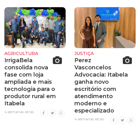
AGRICULTURA
JUSTIÇA
IrrigaBela
Perez
consolida nova
Vasconcelos
fase com loja
Advocacia: Itabela
ampliada e mais
ganha novo
tecnologia para o
escritório com
produtor rural em
atendimento
Itabela
moderno e
especializado
4 semanas atrás
4 semanas atrás