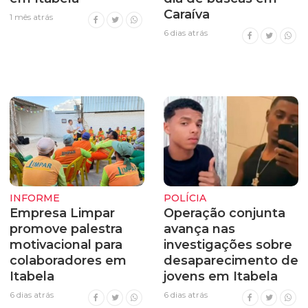
Caraíva
1 mês atrás
6 dias atrás
INFORME
POLÍCIA
Empresa Limpar
Operação conjunta
promove palestra
avança nas
motivacional para
investigações sobre
colaboradores em
desaparecimento de
Itabela
jovens em Itabela
6 dias atrás
6 dias atrás