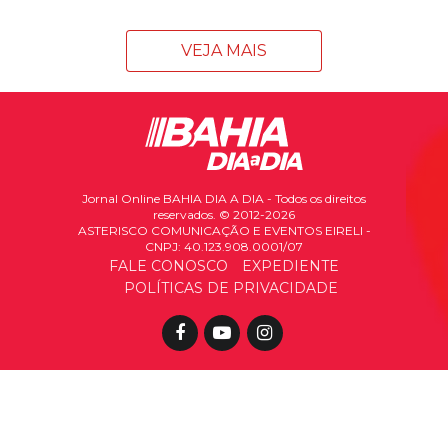
VEJA MAIS
Jornal Online BAHIA DIA A DIA - Todos os direitos
reservados. © 2012-2026
ASTERISCO COMUNICAÇÃO E EVENTOS EIRELI -
CNPJ: 40.123.908.0001/07
FALE CONOSCO
EXPEDIENTE
POLÍTICAS DE PRIVACIDADE