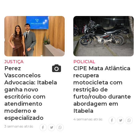
JUSTIÇA
POLICIAL
Perez
CIPE Mata Atlântica
Vasconcelos
recupera
Advocacia: Itabela
motocicleta com
ganha novo
restrição de
escritório com
furto/roubo durante
atendimento
abordagem em
moderno e
Itabela
especializado
4 semanas atrás
3 semanas atrás