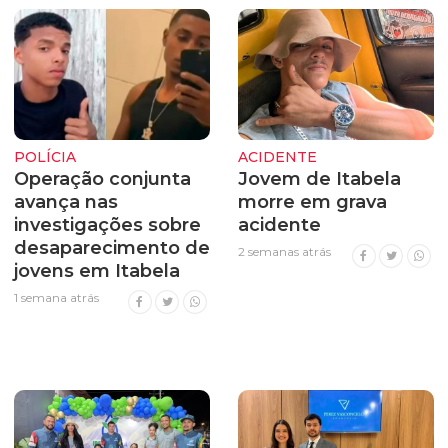
POLÍCIA
ACIDENTE
Operação conjunta
Jovem de Itabela
avança nas
morre em grava
investigações sobre
acidente
desaparecimento de
2 semanas atrás
jovens em Itabela
1 semana atrás