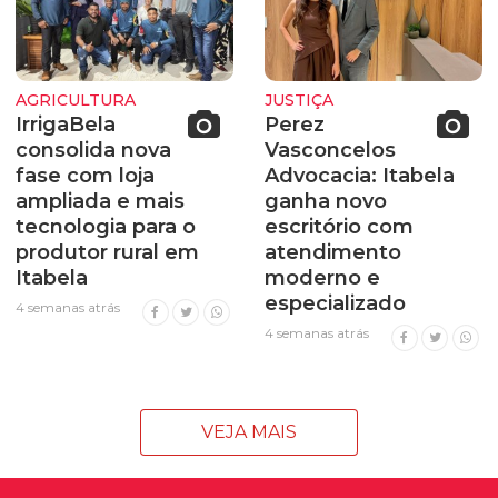
AGRICULTURA
JUSTIÇA
IrrigaBela
Perez
consolida nova
Vasconcelos
fase com loja
Advocacia: Itabela
ampliada e mais
ganha novo
tecnologia para o
escritório com
produtor rural em
atendimento
Itabela
moderno e
especializado
4 semanas atrás
4 semanas atrás
VEJA MAIS