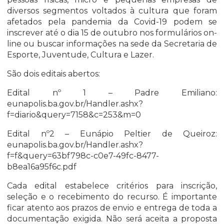
diversos segmentos voltados à cultura que foram
afetados pela pandemia da Covid-19 podem se
inscrever até o dia 15 de outubro nos formulários on-
line ou buscar informações na sede da Secretaria de
Esporte, Juventude, Cultura e Lazer.
São dois editais abertos:
Edital nº 1 – Padre Emiliano:
eunapolis.ba.gov.br/Handler.ashx?
f=diario&query=7158&c=253&m=0
Edital nº2 – Eunápio Peltier de Queiroz:
eunapolis.ba.gov.br/Handler.ashx?
f=f&query=63bf798c-c0e7-49fc-8477-
b8ea16a95f6c.pdf
Cada edital estabelece critérios para inscrição,
seleção e o recebimento do recurso. É importante
ficar atento aos prazos de envio e entrega de toda a
documentação exigida. Não será aceita a proposta