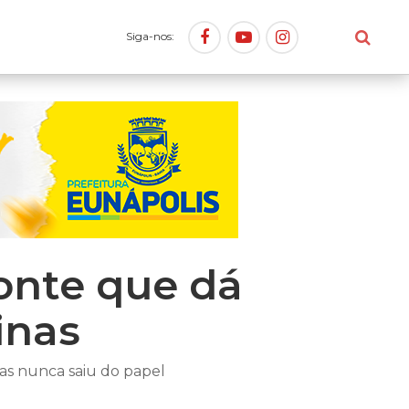
Siga-nos:
onte que dá
inas
mas nunca saiu do papel