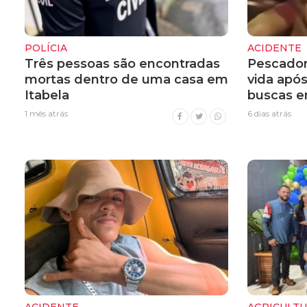
POLÍCIA
ACIDENTE
Três pessoas são encontradas
Pescador
mortas dentro de uma casa em
vida apó
Itabela
buscas e
1 mês atrás
6 dias atrás
ACIDENTE
AGRICULT