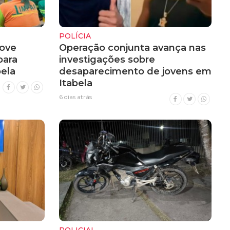
POLÍCIA
ove
Operação conjunta avança nas
para
investigações sobre
ela
desaparecimento de jovens em
Itabela
6 dias atrás
POLICIAL