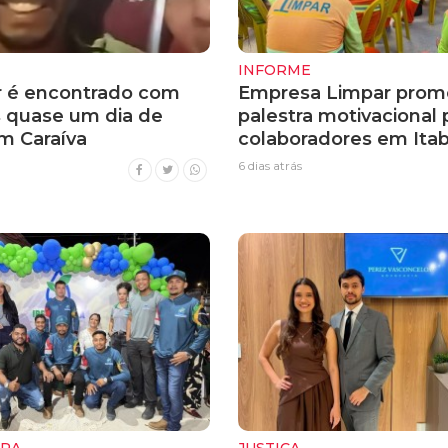
INFORME
 é encontrado com
Empresa Limpar prom
s quase um dia de
palestra motivacional 
m Caraíva
colaboradores em Itab
6 dias atrás
URA
JUSTIÇA