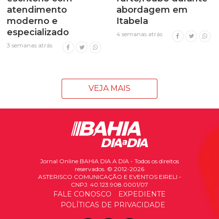
atendimento
abordagem em
moderno e
Itabela
especializado
4 semanas atrás
3 semanas atrás
VEJA MAIS
Jornal Online BAHIA DIA A DIA - Todos os direitos
reservados. © 2012-2026
ASTERISCO COMUNICAÇÃO E EVENTOS EIRELI -
CNPJ: 40.123.908.0001/07
FALE CONOSCO
EXPEDIENTE
POLÍTICAS DE PRIVACIDADE