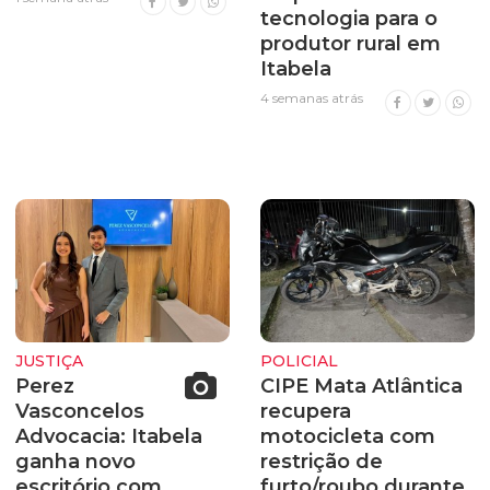
tecnologia para o
produtor rural em
Itabela
4 semanas atrás
JUSTIÇA
POLICIAL
Perez
CIPE Mata Atlântica
Vasconcelos
recupera
Advocacia: Itabela
motocicleta com
ganha novo
restrição de
escritório com
furto/roubo durante