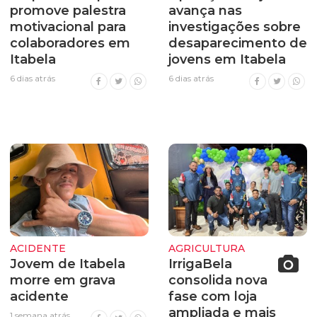
promove palestra
avança nas
motivacional para
investigações sobre
colaboradores em
desaparecimento de
Itabela
jovens em Itabela
6 dias atrás
6 dias atrás
ACIDENTE
AGRICULTURA
Jovem de Itabela
IrrigaBela
morre em grava
consolida nova
acidente
fase com loja
ampliada e mais
1 semana atrás