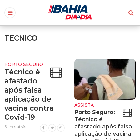
TECNICO
PORTO SEGURO
Técnico é
afastado
após falsa
aplicação de
ASSISTA
vacina contra
Porto Seguro:
Covid-19
Técnico é
afastado após falsa
6 anos atrás
aplicação de vacina