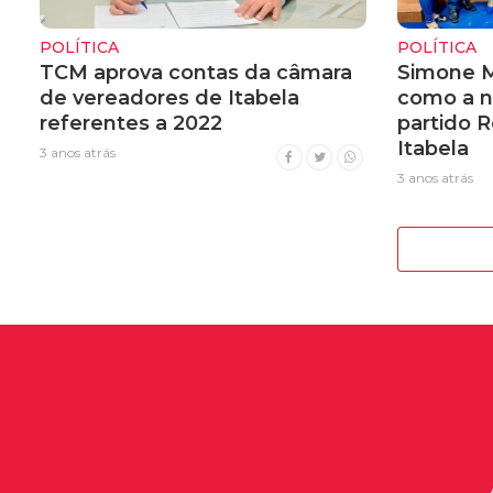
POLÍTICA
POLÍTICA
TCM aprova contas da câmara
Simone M
de vereadores de Itabela
como a n
referentes a 2022
partido 
Itabela
3 anos atrás
3 anos atrás