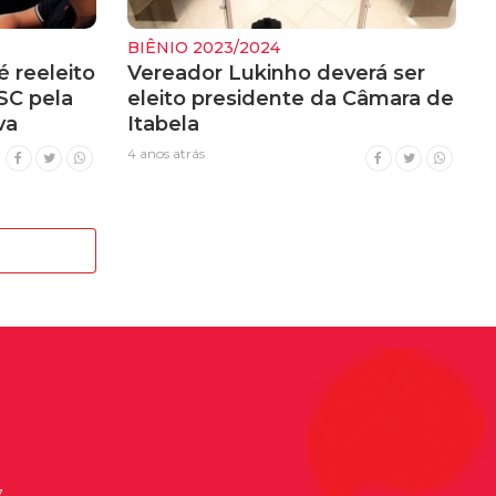
BIÊNIO 2023/2024
é reeleito
Vereador Lukinho deverá ser
SC pela
eleito presidente da Câmara de
va
Itabela
4 anos atrás
7