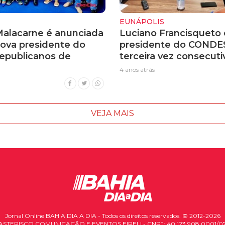
EUNÁPOLIS
alacarne é anunciada
Luciano Francisqueto 
ova presidente do
presidente do CONDE
Republicanos de
terceira vez consecuti
4 anos atrás
VEJA MAIS
Jornal Online BAHIA DIA A DIA - Todos os direitos reservados. © 2012-2026
ASTERISCO COMUNICAÇÃO E EVENTOS EIRELI - CNPJ: 40.123.908.0001/0