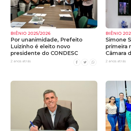
BIÊNIO 2025/2026
BIÊNIO 202
Por unanimidade, Prefeito
Simone So
Luizinho é eleito novo
primeira
presidente do CONDESC
Câmara d
2 anos atrás
2 anos atrás