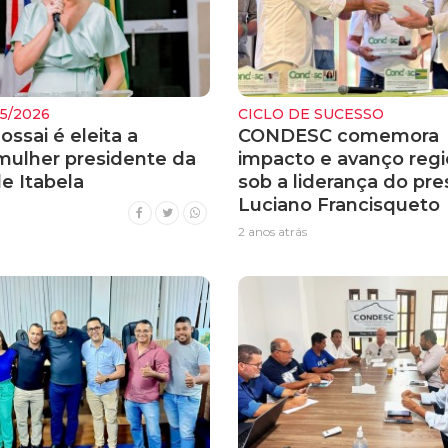
5/2026
CICLO DE SUCESSO
ssai é eleita a
CONDESC comemora
 mulher presidente da
impacto e avanço regi
e Itabela
sob a liderança do pr
Luciano Francisqueto
2 anos atrás