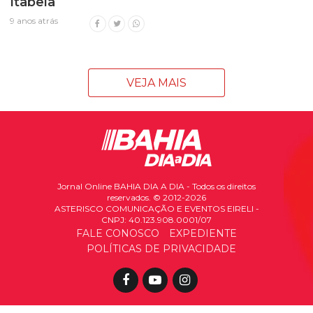
Itabela
9 anos atrás
VEJA MAIS
Jornal Online BAHIA DIA A DIA - Todos os direitos
reservados. © 2012-2026
ASTERISCO COMUNICAÇÃO E EVENTOS EIRELI -
CNPJ: 40.123.908.0001/07
FALE CONOSCO
EXPEDIENTE
POLÍTICAS DE PRIVACIDADE