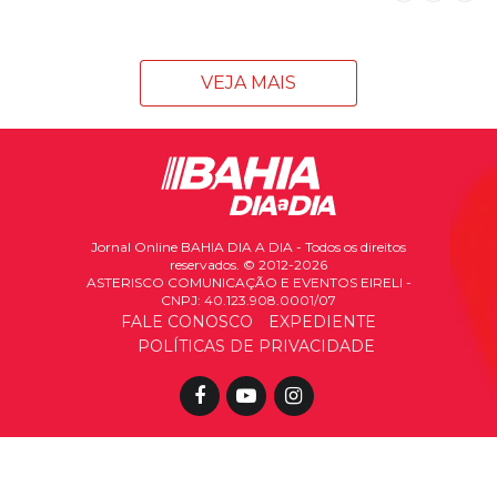
VEJA MAIS
Jornal Online BAHIA DIA A DIA - Todos os direitos
reservados. © 2012-2026
ASTERISCO COMUNICAÇÃO E EVENTOS EIRELI -
CNPJ: 40.123.908.0001/07
FALE CONOSCO
EXPEDIENTE
POLÍTICAS DE PRIVACIDADE