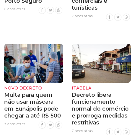
Porto Seguro
comerciais e
turísticas
6 anos atrás
7 anos atrás
NOVO DECRETO
ITABELA
Multa para quem
Decreto libera
não usar máscara
funcionamento
em Eunápolis pode
normal do comércio
chegar a até R$ 500
e prorroga medidas
restritivas
7 anos atrás
7 anos atrás