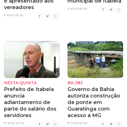
é apresentado aos
municipal de Itabela
vereadores
6 anos atrás
5 anos atrás
NESTA QUINTA
BA-283
Prefeito de Itabela
Governo da Bahia
anuncia
autoriza construção
adiantamento de
de ponte em
parte do salário dos
Guaratinga com
servidores
acesso a MG
8 anos atrás
8 anos atrás