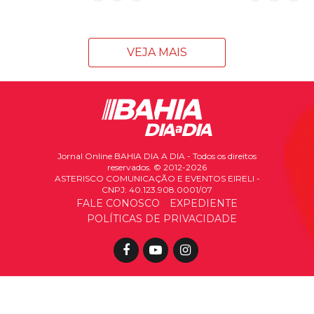
VEJA MAIS
Jornal Online BAHIA DIA A DIA - Todos os direitos
reservados. © 2012-2026
ASTERISCO COMUNICAÇÃO E EVENTOS EIRELI -
CNPJ: 40.123.908.0001/07
FALE CONOSCO
EXPEDIENTE
POLÍTICAS DE PRIVACIDADE