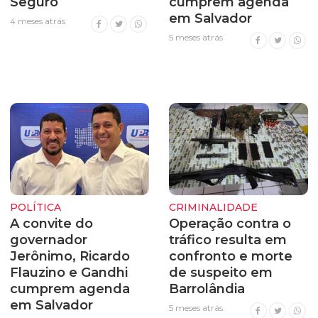
Seguro
cumprem agenda
em Salvador
4 meses atrás
5 meses atrás
POLÍTICA
CRIMINALIDADE
A convite do
Operação contra o
governador
tráfico resulta em
Jerônimo, Ricardo
confronto e morte
Flauzino e Gandhi
de suspeito em
cumprem agenda
Barrolândia
em Salvador
5 meses atrás