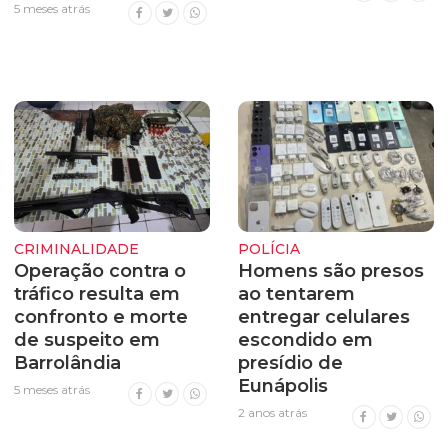
5 meses atrás
CRIMINALIDADE
POLÍCIA
Operação contra o
Homens são presos
tráfico resulta em
ao tentarem
confronto e morte
entregar celulares
de suspeito em
escondido em
Barrolândia
presídio de
Eunápolis
5 meses atrás
2 anos atrás