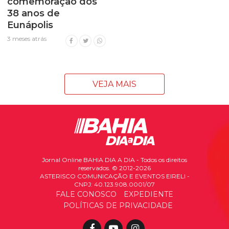
comemoração dos
38 anos de
Eunápolis
3 meses atrás
VEJA MAIS
Jornal Online BAHIA DIA A DIA - Todos os direitos
reservados. © 2012-2026
ASTERISCO COMUNICAÇÃO E EVENTOS EIRELI -
CNPJ: 40.123.908.0001/07
FALE CONOSCO
EXPEDIENTE
POLÍTICAS DE PRIVACIDADE