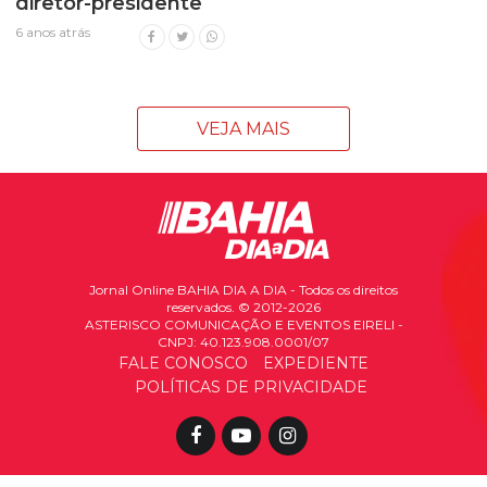
diretor-presidente
6 anos atrás
VEJA MAIS
Jornal Online BAHIA DIA A DIA - Todos os direitos
reservados. © 2012-2026
ASTERISCO COMUNICAÇÃO E EVENTOS EIRELI -
CNPJ: 40.123.908.0001/07
FALE CONOSCO
EXPEDIENTE
POLÍTICAS DE PRIVACIDADE