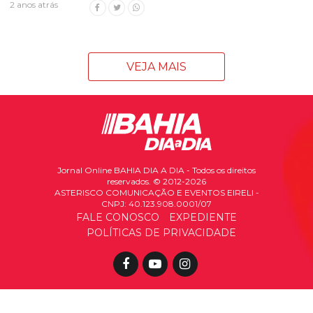
2 anos atrás
VEJA MAIS
Jornal Online BAHIA DIA A DIA - Todos os direitos
reservados. © 2012-2026
ASTERISCO COMUNICAÇÃO E EVENTOS EIRELI -
CNPJ: 40.123.908.0001/07
FALE CONOSCO
EXPEDIENTE
POLÍTICAS DE PRIVACIDADE