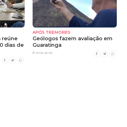
APÓS TREMORES
a reúne
Geólogos fazem avaliação em
60 dias de
Guaratinga
8 anos atrás