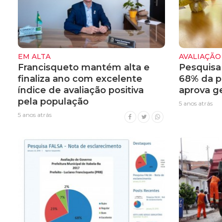
EM ALTA
AVALIAÇÃO
Francisqueto mantém alta e
Pesquisa
finaliza ano com excelente
68% da p
índice de avaliação positiva
aprova g
pela população
5 anos atrás
5 anos atrás