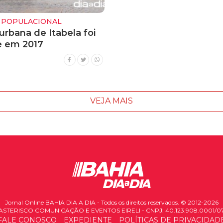
 POPULACIONAL
rbana de Itabela foi
 em 2017
VEJA MAIS
Jornal Online BAHIA DIA A DIA - Todos os direitos reservados. © 2012-2026
ASTERISCO COMUNICAÇÃO E EVENTOS EIRELI - CNPJ: 40.123.908.0001/0
FALE CONOSCO
EXPEDIENTE
POLÍTICAS DE PRIVACIDAD