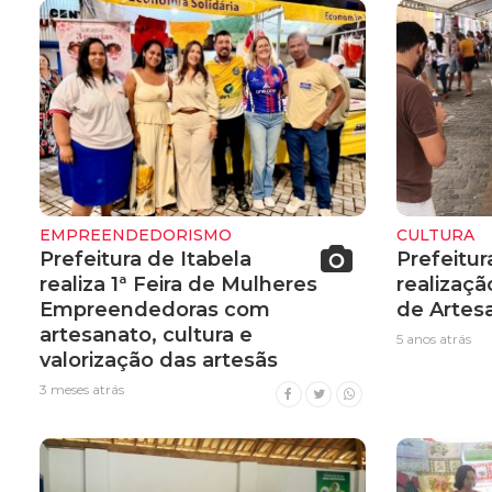
EMPREENDEDORISMO
CULTURA
Prefeitura de Itabela
Prefeitur
realiza 1ª Feira de Mulheres
realizaçã
Empreendedoras com
de Artes
artesanato, cultura e
5 anos atrás
valorização das artesãs
3 meses atrás