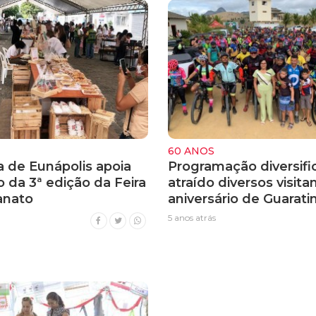
60 ANOS
a de Eunápolis apoia
Programação diversif
o da 3ª edição da Feira
atraído diversos visita
anato
aniversário de Guarati
5 anos atrás