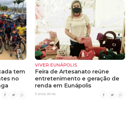
VIVER EUNÁPOLIS
icada tem
Feira de Artesanato reúne
ntes no
entretenimento e geração de
nga
renda em Eunápolis
5 anos atrás