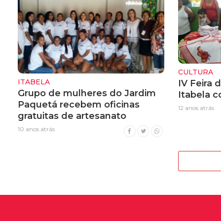
CULTURA
ITABELA
IV Feira 
Grupo de mulheres do Jardim
Itabela c
Paquetá recebem oficinas
12 anos atrás
gratuitas de artesanato
10 anos atrás