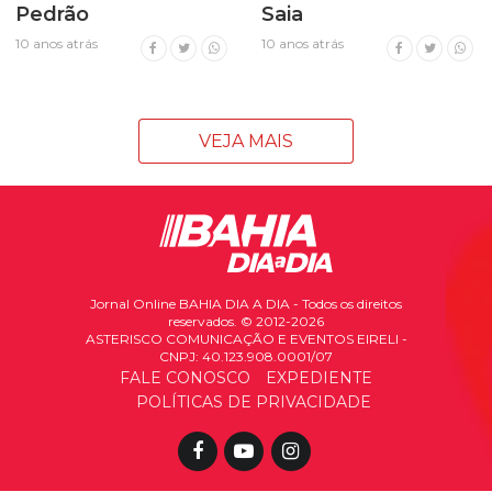
Pedrão
Saia
10 anos atrás
10 anos atrás
VEJA MAIS
Jornal Online BAHIA DIA A DIA - Todos os direitos
reservados. © 2012-2026
ASTERISCO COMUNICAÇÃO E EVENTOS EIRELI -
CNPJ: 40.123.908.0001/07
FALE CONOSCO
EXPEDIENTE
POLÍTICAS DE PRIVACIDADE