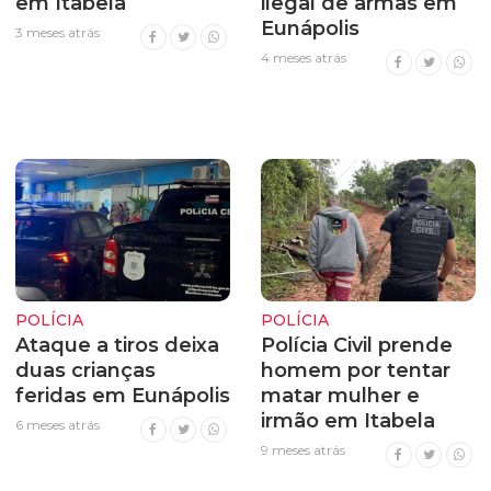
em Itabela
ilegal de armas em
Eunápolis
3 meses atrás
4 meses atrás
POLÍCIA
POLÍCIA
Ataque a tiros deixa
Polícia Civil prende
duas crianças
homem por tentar
feridas em Eunápolis
matar mulher e
irmão em Itabela
6 meses atrás
9 meses atrás