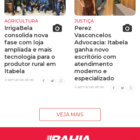
AGRICULTURA
JUSTIÇA
IrrigaBela
Perez
consolida nova
Vasconcelos
fase com loja
Advocacia: Itabela
ampliada e mais
ganha novo
tecnologia para o
escritório com
produtor rural em
atendimento
Itabela
moderno e
especializado
4 semanas atrás
4 semanas atrás
VEJA MAIS