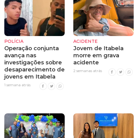
POLÍCIA
ACIDENTE
Operação conjunta
Jovem de Itabela
avança nas
morre em grava
investigações sobre
acidente
desaparecimento de
2 semanas atrás
jovens em Itabela
1 semana atrás