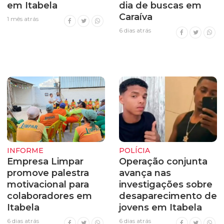
em Itabela
dia de buscas em
Caraíva
1 mês atrás
6 dias atrás
INFORME
POLÍCIA
Empresa Limpar
Operação conjunta
promove palestra
avança nas
motivacional para
investigações sobre
colaboradores em
desaparecimento de
Itabela
jovens em Itabela
6 dias atrás
6 dias atrás