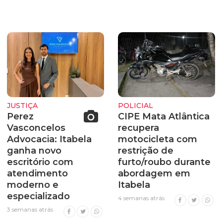
JUSTIÇA
POLICIAL
Perez
CIPE Mata Atlântica
Vasconcelos
recupera
Advocacia: Itabela
motocicleta com
ganha novo
restrição de
escritório com
furto/roubo durante
atendimento
abordagem em
moderno e
Itabela
especializado
4 semanas atrás
3 semanas atrás