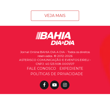
VEJA MAIS
Jornal Online BAHIA DIA A DIA - Todos os direitos
reservados. © 2012-2026
ASTERISCO COMUNICAÇÃO E EVENTOS EIRELI -
CNPJ: 40.123.908.0001/07
FALE CONOSCO
EXPEDIENTE
POLÍTICAS DE PRIVACIDADE