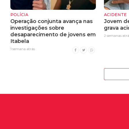
POLÍCIA
ACIDENTE
Operação conjunta avança nas
Jovem de
investigações sobre
grava ac
desaparecimento de jovens em
2 semanas atrá
Itabela
1 semana atrás