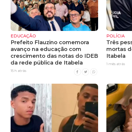
EDUCAÇÃO
POLÍCIA
Prefeito Flauzino comemora
Três pes
avanço na educação com
mortas d
crescimento das notas do IDEB
Itabela
da rede pública de Itabela
1 mês atrás
15 h atrás