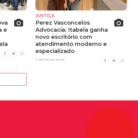
JUSTIÇA
ova
Perez Vasconcelos
a e
Advocacia: Itabela ganha
o
novo escritório com
ela
atendimento moderno e
especializado
4 semanas atrás