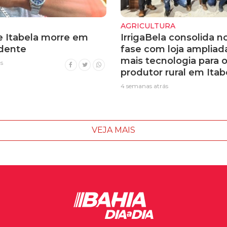
AGRICULTURA
 Itabela morre em
IrrigaBela consolida n
idente
fase com loja ampliad
mais tecnologia para 
s
produtor rural em Itab
4 semanas atrás
VEJA MAIS