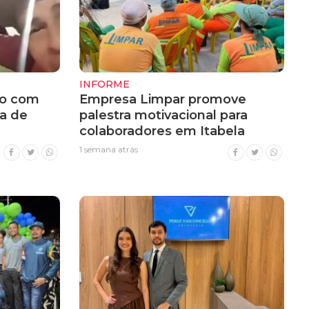
INFORME
do com
Empresa Limpar promove
a de
palestra motivacional para
colaboradores em Itabela
1 semana atrás