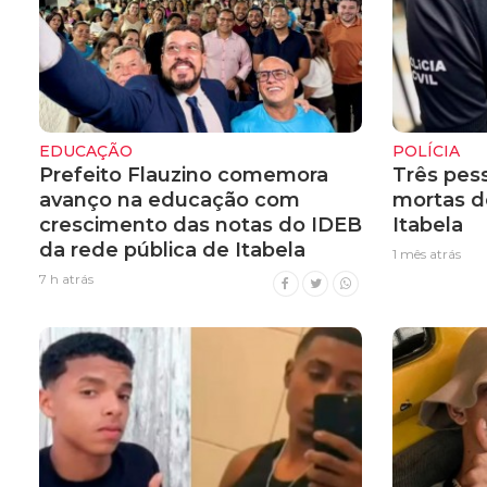
EDUCAÇÃO
POLÍCIA
Prefeito Flauzino comemora
Três pes
avanço na educação com
mortas d
crescimento das notas do IDEB
Itabela
da rede pública de Itabela
1 mês atrás
7 h atrás