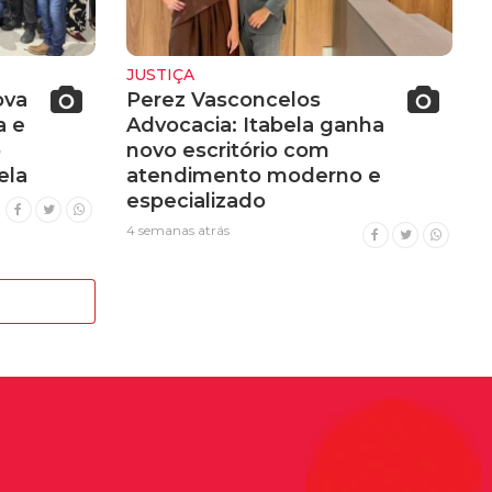
JUSTIÇA
ova
Perez Vasconcelos
a e
Advocacia: Itabela ganha
o
novo escritório com
ela
atendimento moderno e
especializado
4 semanas atrás