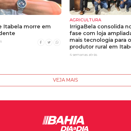
AGRICULTURA
 Itabela morre em
IrrigaBela consolida n
idente
fase com loja ampliad
mais tecnologia para 
s
produtor rural em Itab
4 semanas atrás
VEJA MAIS