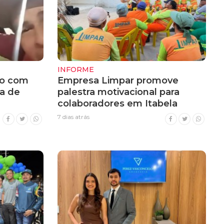
INFORME
do com
Empresa Limpar promove
a de
palestra motivacional para
colaboradores em Itabela
7 dias atrás