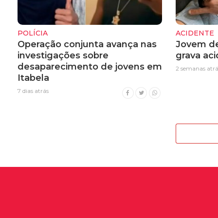
POLÍCIA
ACIDENTE
Operação conjunta avança nas
Jovem de
investigações sobre
grava ac
desaparecimento de jovens em
2 semanas atrá
Itabela
7 dias atrás