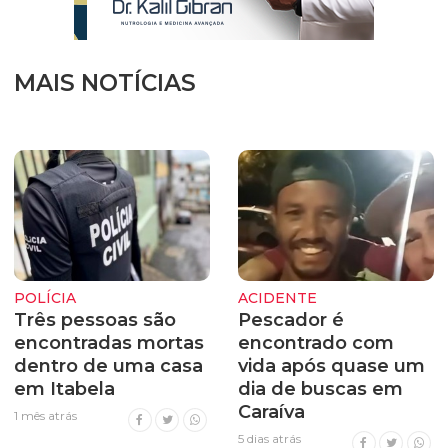
MAIS NOTÍCIAS
POLÍCIA
ACIDENTE
Três pessoas são
Pescador é
encontradas mortas
encontrado com
dentro de uma casa
vida após quase um
em Itabela
dia de buscas em
Caraíva
1 mês atrás
5 dias atrás