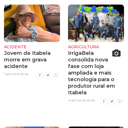
ACIDENTE
AGRICULTURA
Jovem de Itabela
IrrigaBela
morre em grava
consolida nova
acidente
fase com loja
ampliada e mais
1 semana atrás
tecnologia para o
produtor rural em
Itabela
4 semanas atrás