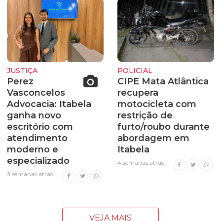
JUSTIÇA
POLICIAL
Perez
CIPE Mata Atlântica
Vasconcelos
recupera
Advocacia: Itabela
motocicleta com
ganha novo
restrição de
escritório com
furto/roubo durante
atendimento
abordagem em
moderno e
Itabela
especializado
4 semanas atrás
3 semanas atrás
VEJA MAIS