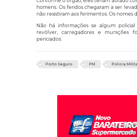
Conforme o órgão, eles teriam atirado co
homens. Os feridos chegaram a ser leva
não resistiram aos ferimentos. Os nomes 
Não há informações se algum policial 
revólver, carregadores e munições 
periciados.
Porto Seguro
PM
Policia Milit