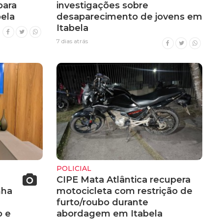
para
investigações sobre
ela
desaparecimento de jovens em
Itabela
7 dias atrás
POLICIAL
CIPE Mata Atlântica recupera
nha
motocicleta com restrição de
furto/roubo durante
 e
abordagem em Itabela