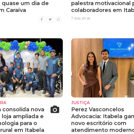
s quase um dia de
palestra motivacional 
m Caraíva
colaboradores em Itab
7 dias atrás
URA
JUSTIÇA
a consolida nova
Perez Vasconcelos
 loja ampliada e
Advocacia: Itabela ga
ologia para o
novo escritório com
rural em Itabela
atendimento moderno