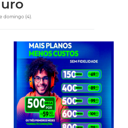
guro
e domingo (4).