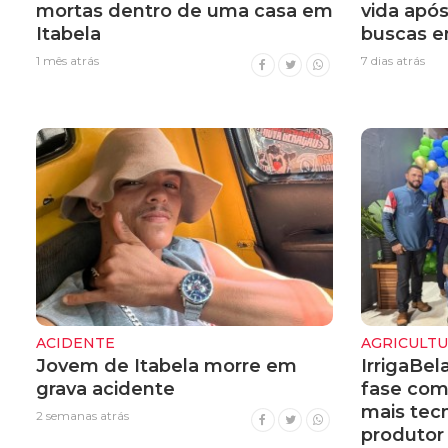
mortas dentro de uma casa em
vida apó
Itabela
buscas e
1 mês atrás
7 dias atrás
ACIDENTE
AGRICULT
Jovem de Itabela morre em
IrrigaBel
grava acidente
fase com
mais tecn
2 semanas atrás
produtor 