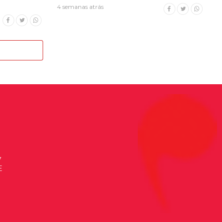
4 semanas atrás
7
E