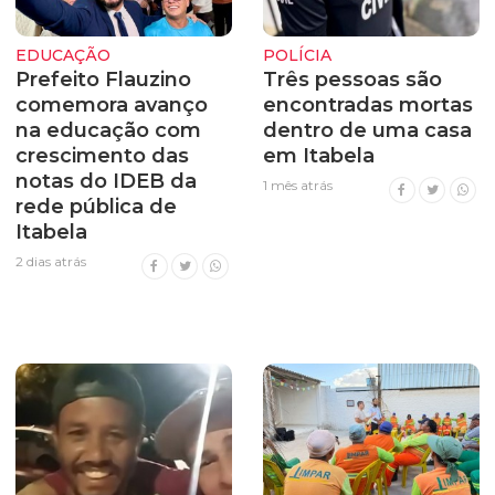
EDUCAÇÃO
POLÍCIA
Prefeito Flauzino
Três pessoas são
comemora avanço
encontradas mortas
na educação com
dentro de uma casa
crescimento das
em Itabela
notas do IDEB da
1 mês atrás
rede pública de
Itabela
2 dias atrás