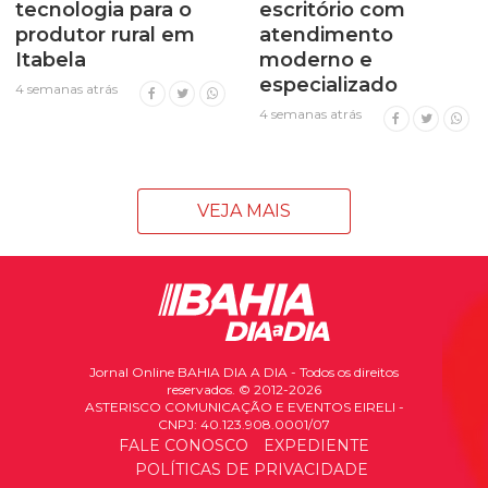
tecnologia para o
escritório com
produtor rural em
atendimento
Itabela
moderno e
especializado
4 semanas atrás
4 semanas atrás
VEJA MAIS
Jornal Online BAHIA DIA A DIA - Todos os direitos
reservados. © 2012-2026
ASTERISCO COMUNICAÇÃO E EVENTOS EIRELI -
CNPJ: 40.123.908.0001/07
FALE CONOSCO
EXPEDIENTE
POLÍTICAS DE PRIVACIDADE