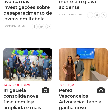
avança nas
morre em grava
investigações sobre
acidente
desaparecimento de
2 semanas atrás
jovens em Itabela
1 semana atrás
AGRICULTURA
JUSTIÇA
IrrigaBela
Perez
consolida nova
Vasconcelos
fase com loja
Advocacia: Itabela
ampliada e mais
ganha novo