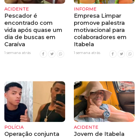
ACIDENTE
INFORME
Pescador é
Empresa Limpar
encontrado com
promove palestra
vida após quase um
motivacional para
dia de buscas em
colaboradores em
Caraíva
Itabela
1 semana atrás
1 semana atrás
POLÍCIA
ACIDENTE
Operação conjunta
Jovem de Itabela