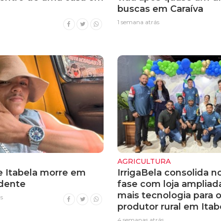
buscas em Caraíva
1 semana atrás
AGRICULTURA
 Itabela morre em
IrrigaBela consolida n
idente
fase com loja ampliad
mais tecnologia para 
s
produtor rural em Itab
4 semanas atrás