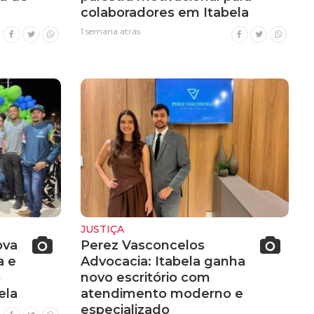
colaboradores em Itabela
1 semana atrás
JUSTIÇA
ova
Perez Vasconcelos
a e
Advocacia: Itabela ganha
o
novo escritório com
ela
atendimento moderno e
especializado