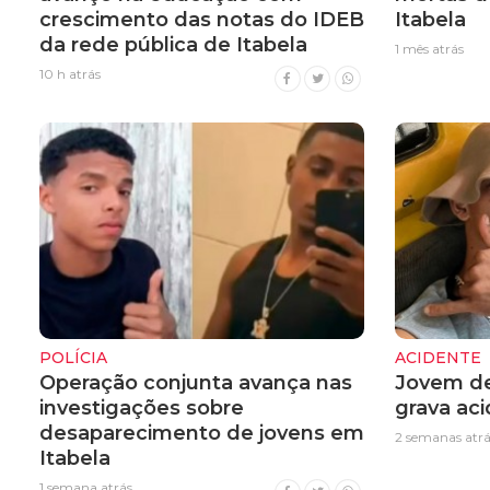
crescimento das notas do IDEB
Itabela
da rede pública de Itabela
1 mês atrás
10 h atrás
POLÍCIA
ACIDENTE
Operação conjunta avança nas
Jovem de
investigações sobre
grava ac
desaparecimento de jovens em
2 semanas atrá
Itabela
1 semana atrás