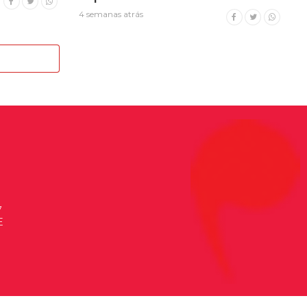
4 semanas atrás
7
E