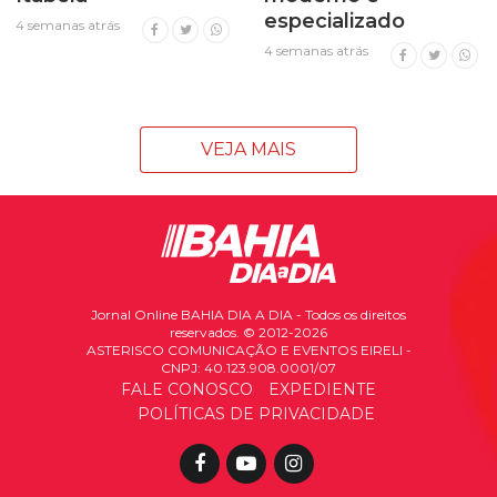
especializado
4 semanas atrás
4 semanas atrás
VEJA MAIS
Jornal Online BAHIA DIA A DIA - Todos os direitos
reservados. © 2012-2026
ASTERISCO COMUNICAÇÃO E EVENTOS EIRELI -
CNPJ: 40.123.908.0001/07
FALE CONOSCO
EXPEDIENTE
POLÍTICAS DE PRIVACIDADE