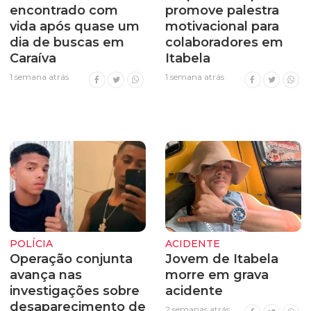
encontrado com
promove palestra
vida após quase um
motivacional para
dia de buscas em
colaboradores em
Caraíva
Itabela
1 semana atrás
1 semana atrás
POLÍCIA
ACIDENTE
Operação conjunta
Jovem de Itabela
avança nas
morre em grava
investigações sobre
acidente
desaparecimento de
2 semanas atrás