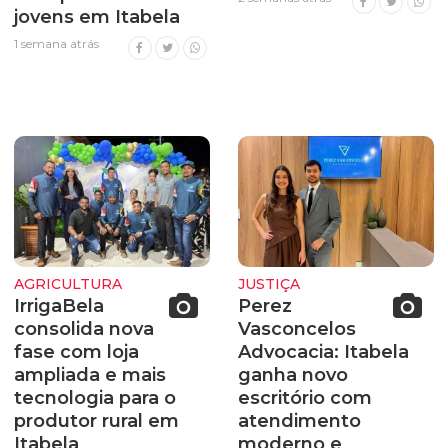
jovens em Itabela
1 semana atrás
AGRICULTURA
JUSTIÇA
IrrigaBela
Perez
consolida nova
Vasconcelos
fase com loja
Advocacia: Itabela
ampliada e mais
ganha novo
tecnologia para o
escritório com
produtor rural em
atendimento
Itabela
moderno e