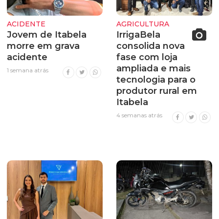
ACIDENTE
AGRICULTURA
Jovem de Itabela
IrrigaBela
morre em grava
consolida nova
acidente
fase com loja
ampliada e mais
1 semana atrás
tecnologia para o
produtor rural em
Itabela
4 semanas atrás