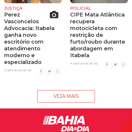
JUSTIÇA
POLICIAL
Perez
CIPE Mata Atlântica
Vasconcelos
recupera
Advocacia: Itabela
motocicleta com
ganha novo
restrição de
escritório com
furto/roubo durante
atendimento
abordagem em
moderno e
Itabela
especializado
4 semanas atrás
3 semanas atrás
VEJA MAIS