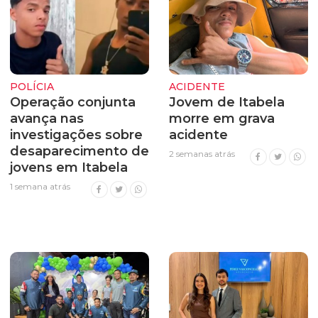
POLÍCIA
ACIDENTE
Operação conjunta
Jovem de Itabela
avança nas
morre em grava
investigações sobre
acidente
desaparecimento de
2 semanas atrás
jovens em Itabela
1 semana atrás