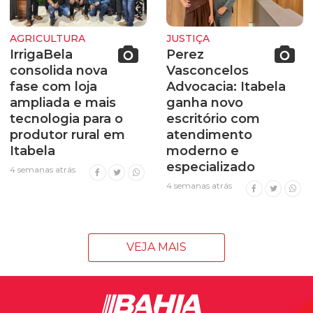
AGRICULTURA
JUSTIÇA
IrrigaBela
Perez
consolida nova
Vasconcelos
fase com loja
Advocacia: Itabela
ampliada e mais
ganha novo
tecnologia para o
escritório com
produtor rural em
atendimento
Itabela
moderno e
especializado
4 semanas atrás
4 semanas atrás
VEJA MAIS