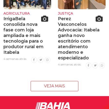
AGRICULTURA
JUSTIÇA
IrrigaBela
Perez
consolida nova
Vasconcelos
fase com loja
Advocacia: Itabela
ampliada e mais
ganha novo
tecnologia para o
escritório com
produtor rural em
atendimento
Itabela
moderno e
especializado
4 semanas atrás
4 semanas atrás
VEJA MAIS