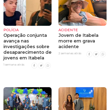
POLÍCIA
ACIDENTE
Operação conjunta
Jovem de Itabela
avança nas
morre em grava
investigações sobre
acidente
desaparecimento de
2 semanas atrás
jovens em Itabela
1 semana atrás