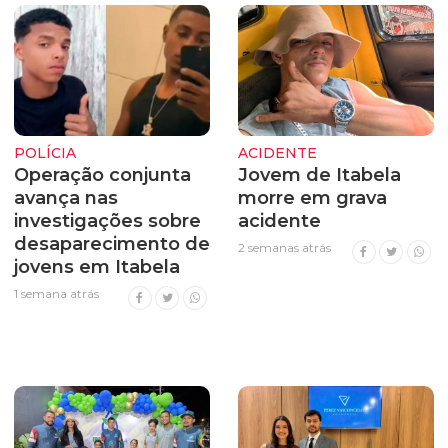
POLÍCIA
ACIDENTE
Operação conjunta
Jovem de Itabela
avança nas
morre em grava
investigações sobre
acidente
desaparecimento de
2 semanas atrás
jovens em Itabela
1 semana atrás