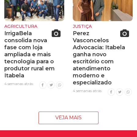
AGRICULTURA
JUSTIÇA
IrrigaBela
Perez
consolida nova
Vasconcelos
fase com loja
Advocacia: Itabela
ampliada e mais
ganha novo
tecnologia para o
escritório com
produtor rural em
atendimento
Itabela
moderno e
especializado
4 semanas atrás
4 semanas atrás
VEJA MAIS