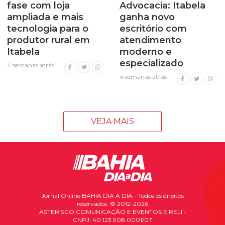
fase com loja
Advocacia: Itabela
ampliada e mais
ganha novo
tecnologia para o
escritório com
produtor rural em
atendimento
Itabela
moderno e
especializado
4 semanas atrás
4 semanas atrás
VEJA MAIS
Jornal Online BAHIA DIA A DIA - Todos os direitos
reservados. © 2012-2026
ASTERISCO COMUNICAÇÃO E EVENTOS EIRELI -
CNPJ: 40.123.908.0001/07