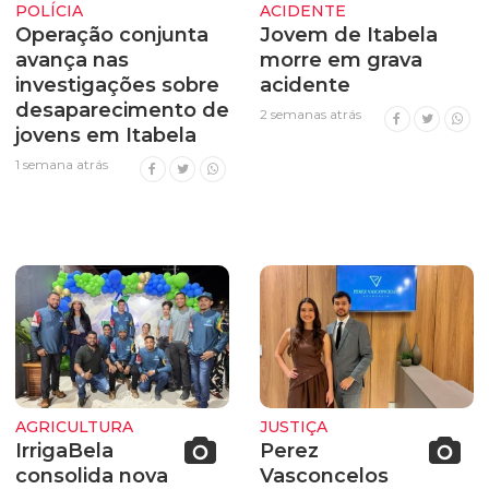
POLÍCIA
ACIDENTE
Operação conjunta
Jovem de Itabela
avança nas
morre em grava
investigações sobre
acidente
desaparecimento de
2 semanas atrás
jovens em Itabela
1 semana atrás
AGRICULTURA
JUSTIÇA
IrrigaBela
Perez
consolida nova
Vasconcelos