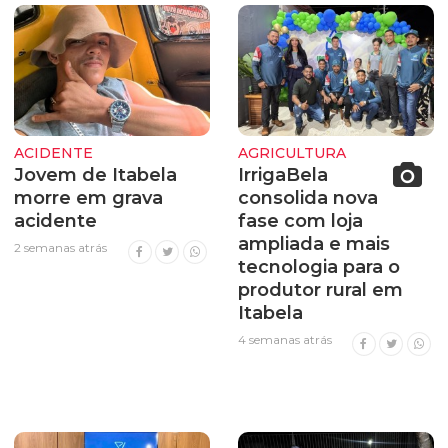
ACIDENTE
AGRICULTURA
Jovem de Itabela
IrrigaBela
morre em grava
consolida nova
acidente
fase com loja
ampliada e mais
2 semanas atrás
tecnologia para o
produtor rural em
Itabela
4 semanas atrás