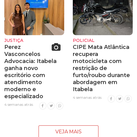
JUSTIÇA
POLICIAL
Perez
CIPE Mata Atlântica
Vasconcelos
recupera
Advocacia: Itabela
motocicleta com
ganha novo
restrição de
escritório com
furto/roubo durante
atendimento
abordagem em
moderno e
Itabela
especializado
4 semanas atrás
4 semanas atrás
VEJA MAIS