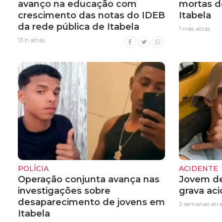
avanço na educação com
mortas d
crescimento das notas do IDEB
Itabela
da rede pública de Itabela
1 mês atrás
13 h atrás
POLÍCIA
ACIDENTE
Operação conjunta avança nas
Jovem de
investigações sobre
grava ac
desaparecimento de jovens em
2 semanas atrá
Itabela