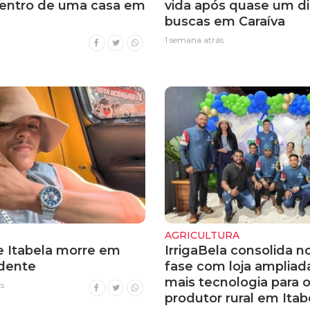
entro de uma casa em
vida após quase um di
buscas em Caraíva
1 semana atrás
AGRICULTURA
 Itabela morre em
IrrigaBela consolida n
idente
fase com loja ampliad
mais tecnologia para 
s
produtor rural em Itab