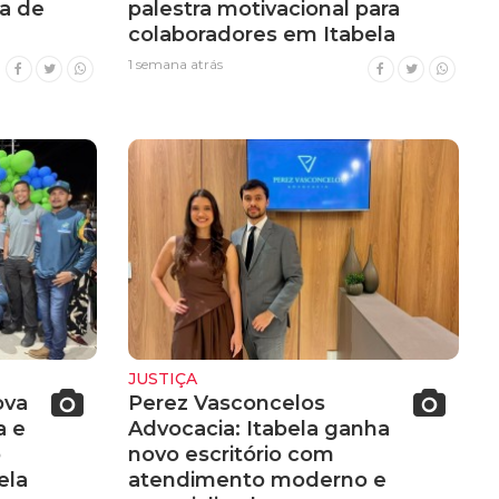
a de
palestra motivacional para
colaboradores em Itabela
1 semana atrás
JUSTIÇA
ova
Perez Vasconcelos
a e
Advocacia: Itabela ganha
o
novo escritório com
ela
atendimento moderno e