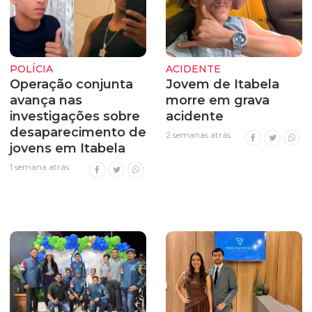
POLÍCIA
ACIDENTE
Operação conjunta
Jovem de Itabela
avança nas
morre em grava
investigações sobre
acidente
desaparecimento de
2 semanas atrás
jovens em Itabela
1 semana atrás