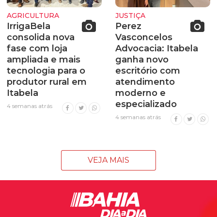
AGRICULTURA
JUSTIÇA
IrrigaBela
Perez
consolida nova
Vasconcelos
fase com loja
Advocacia: Itabela
ampliada e mais
ganha novo
tecnologia para o
escritório com
produtor rural em
atendimento
Itabela
moderno e
especializado
4 semanas atrás
4 semanas atrás
VEJA MAIS