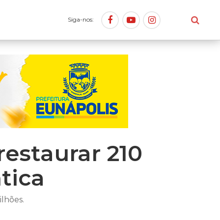
Siga-nos:
restaurar 210
tica
lhões.