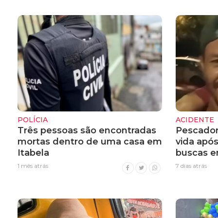
POLÍCIA
ACIDENTE
Três pessoas são encontradas
Pescador
mortas dentro de uma casa em
vida apó
Itabela
buscas e
1 mês atrás
7 dias atrás