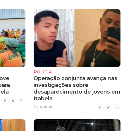
POLÍCIA
ove
Operação conjunta avança nas
para
investigações sobre
ela
desaparecimento de jovens em
Itabela
7 dias atrás